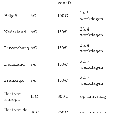
vanaf:
1 à 3
België
5€
100€
werkdagen
2 à 4
Nederland
6€
150€
werkdagen
2 à 4
Luxemburg
6€
150€
werkdagen
2 à 5
Duitsland
7€
180€
werkdagen
2 à 5
Frankrijk
7€
180€
werkdagen
Rest van
15€
300€
op aanvraag
Europa
Rest van de