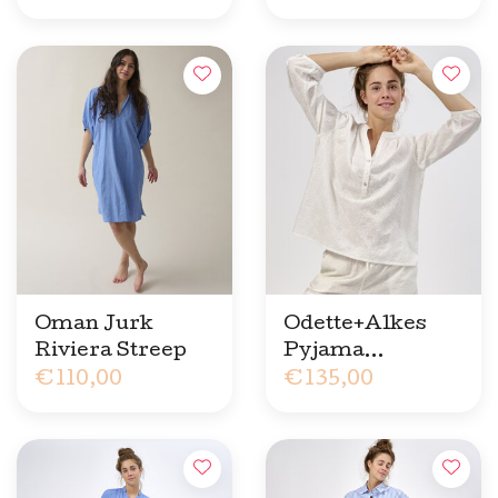
Oman Jurk
Odette+Alkes
Riviera Streep
Pyjama
€110,00
Geborduurde
€135,00
Bloem