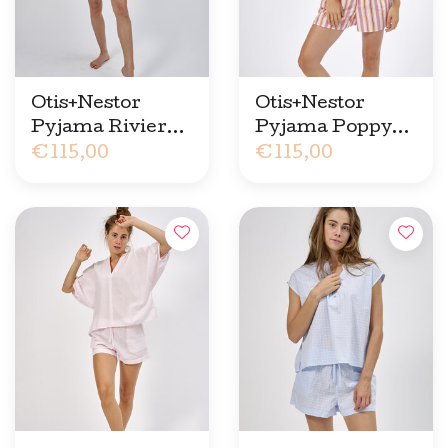
Otis+Nestor
Otis+Nestor
Pyjama Riviera
Pyjama Poppy
Streep
€115,00
Streep
€115,00