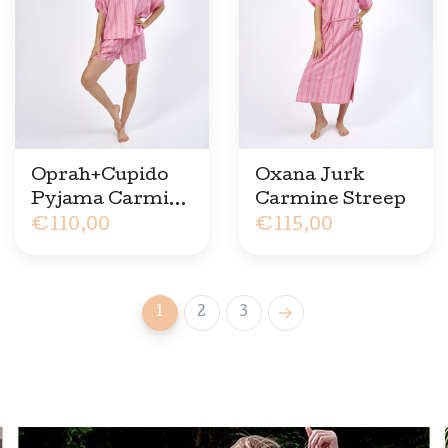
Oprah+Cupido
Oxana Jurk
Pyjama Carmine
Carmine Streep
Streep
€110,00
€115,00
1
2
3