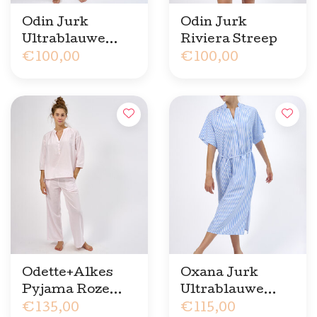
Odin Jurk
Odin Jurk
Ultrablauwe
Riviera Streep
Streep
€100,00
€100,00
Odette+Alkes
Oxana Jurk
Pyjama Roze
Ultrablauwe
Streep
€135,00
Streep
€115,00