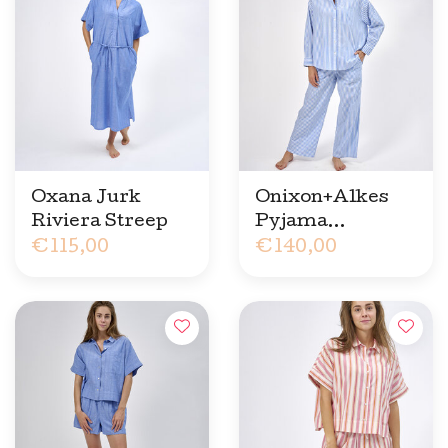
Oxana Jurk
Onixon+Alkes
Riviera Streep
Pyjama
€115,00
Ultrablauwe
€140,00
Streep