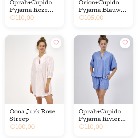
Oprah+Cupido
Orion+Cupido
Pyjama Roze
Pyjama Blauw
Streep
€110,00
Gewassen Ruit
€105,00
Oona Jurk Roze
Oprah+Cupido
Streep
Pyjama Riviera
€100,00
Streep
€110,00