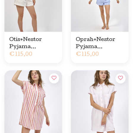
Otis+Nestor
Oprah+Nestor
Pyjama
Pyjama
Geborduurde
€115,00
Ultrablauwe
€115,00
Bloem
Streep