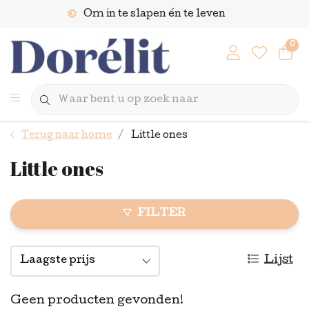
Om in te slapen én te leven
0
Terug naar home
Little ones
Little ones
FILTER
Lijst
Geen producten gevonden!